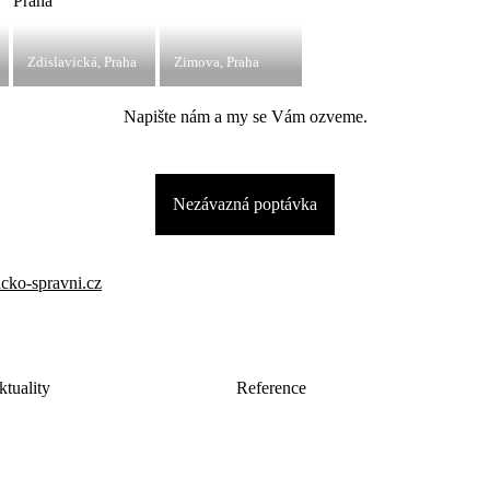
Zdislavická, Praha
Zimova, Praha
Napište nám a my se Vám ozveme.
Nezávazná poptávka
ko-spravni.cz
ktuality
Reference