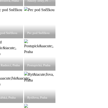
hvílova, Praha
Nikoly Tesly, Praha
 pod Sněžkou
Pec pod Sněžkou
 Radnicí, Praha
Postupická, Praha
ářská, Praha
Rytířova, Praha