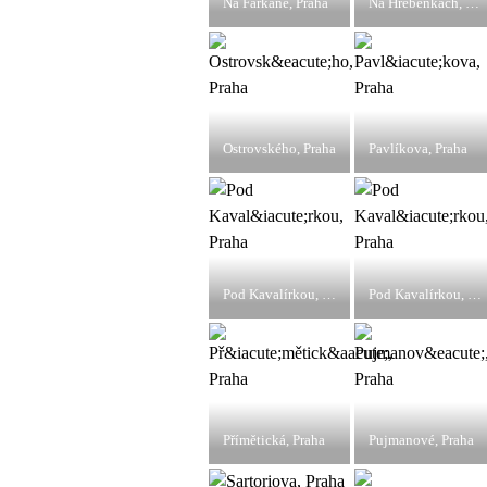
Na Farkáně, Praha
Na Hřebenkách, Praha
Ostrovského, Praha
Pavlíkova, Praha
Pod Kavalírkou, Praha
Pod Kavalírkou, Praha
Přímětická, Praha
Pujmanové, Praha