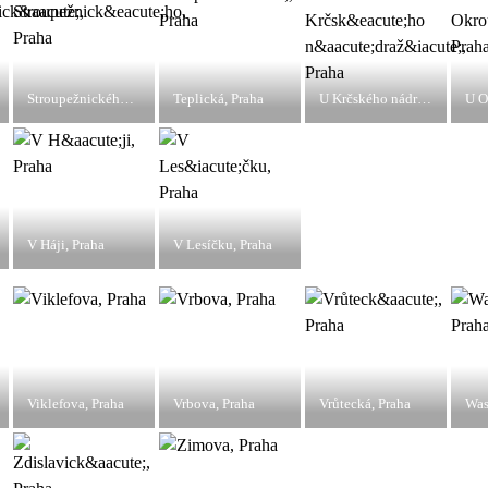
Stroupežnického, Praha
Teplická, Praha
U Krčského nádraží, Praha
V Háji, Praha
V Lesíčku, Praha
Viklefova, Praha
Vrbova, Praha
Vrůtecká, Praha