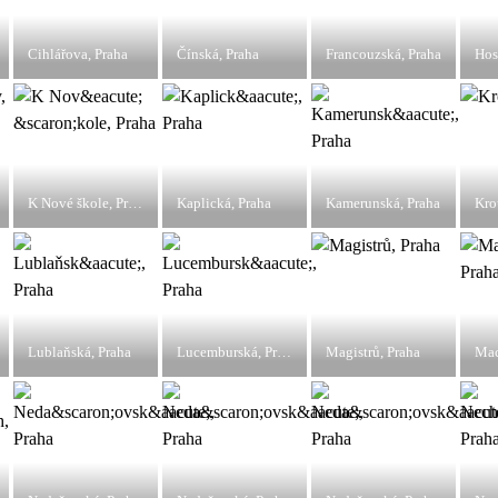
Cihlářova, Praha
Čínská, Praha
Francouzská, Praha
Hos
K Nové škole, Praha
Kaplická, Praha
Kamerunská, Praha
Kro
Lublaňská, Praha
Lucemburská, Praha
Magistrů, Praha