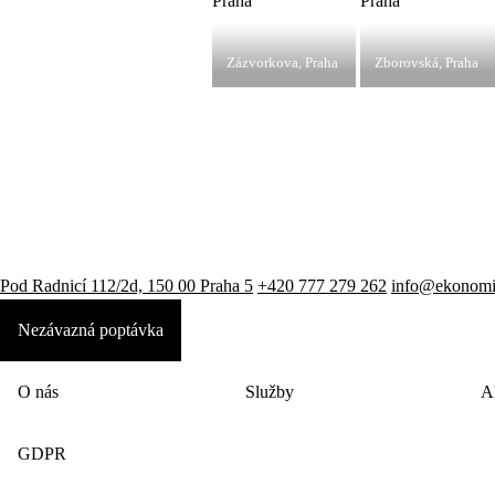
Zázvorkova, Praha
Zborovská, Praha
Pod Radnicí 112/2d, 150 00 Praha 5
+420 777 279 262
info@ekonomic
Nezávazná poptávka
O nás
Služby
A
GDPR