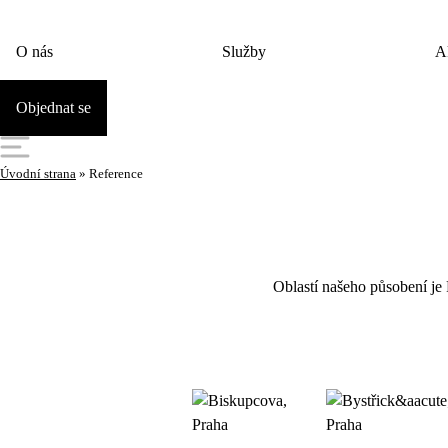
O nás
Služby
A
Objednat se
Úvodní strana
»
Reference
Oblastí našeho působení je 