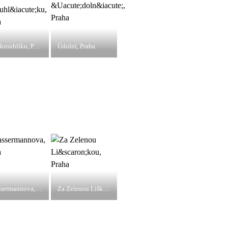
U Okrouhlíku, Praha
Údolní, Praha
Wassermannova, Praha
Za Zelenou Liškou, Praha