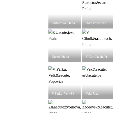
Sartoriova, Praha
Starostrašnická, Praha
Újezd, Praha
V Cibulkách, Praha
V Parku, Velké Popovice
Veká Úpa